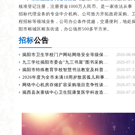
核准登记注册，注册资金1000万人民币。是一家依法从事
招标代理业务的专业中介机构。公司致力开拓政府采购、
程招标等领域业务，公司办公条件优越，交通便利，地处
阳市榕城区榕东街道，办公场所500多平方米。
招标
公告
揭阳市卫生学校门户网站网络安全等级保护测评、运维服务项目磋商公告
2026-08-0
九三学社揭阳市委会“九三书屋”图书采购项目招标公告
2026-07-3
揭阳市特殊教育学校智慧书法教室及科普走廊设备采购项目招标公告
2026-07-3
2026年度为全市未满18周岁散居孤儿和事实无人抚养儿童购买意外保险项目竞争性磋商公告
2026-07-3
网络中心机房存储扩容采购项目竞争性谈判公告
2026-07-3
揭西县灰寨镇中心卫生院康复医学科改造提升项目（设备配套）招标公告
2026-07-2