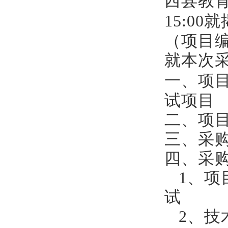
西县教
1
5
:00
就
（
项目
就本次
一、
项
试项目
二、项
三、采
四、采
1
、项
试
2、技