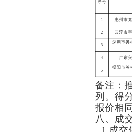
序
号
1
惠州市
2
云浮市
深圳市奥
3
4
广东
揭阳市英
5
备注：
列。得
报价相
八、成
1.成