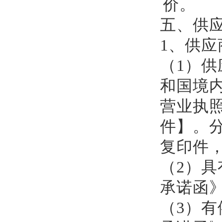
价。
五、
供
1、
供应
（1）
供
和国境
营业执
件
】
。
复印件
（2）
具
承诺函
（3）
有