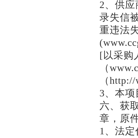
2、
供应
录失信
重违法
(www.
[以采购
（www.c
（http:
3、本
六、
获
章
，原
1、法