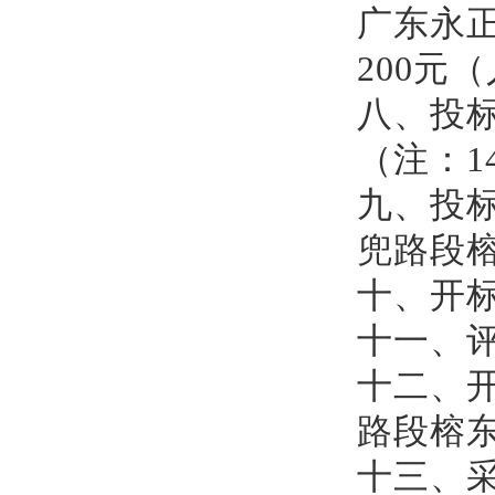
广东永
200
元（
八、投
（
注
：
1
九、投
兜路段
十、开
十
一
、
十
二
、
路段榕
十
三
、