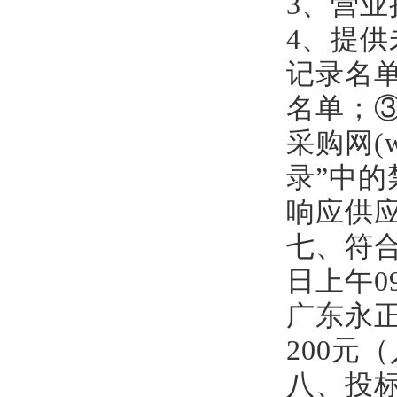
3
、营业
4、提供未
记录名
名单；
采购网(w
录”中
响应供
七、符
日上午
0
广东永
200
元（
八、投