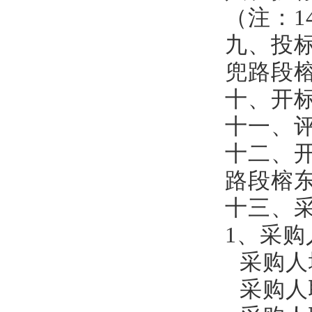
（
注
：
1
九、投
兜路段
十、开
十
一
、
十
二
、
路段榕
十
三
、
1、采购
采购人
采购人