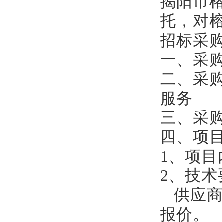
揭阳市
托，对
招标采
一、
采
二、采
服务
三、采
四、项
1
、项目
2
、技术
供应
报价。