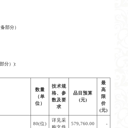
设备部分）
分）):
最
技术规
数量
高
格、参
品目预算
（单
限
数及要
(元)
位）
价
求
(元)
详见采
80(位)
579,760.00
-
购文件