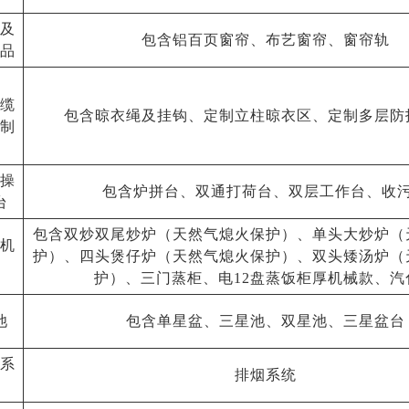
及
包含铝百页窗帘、布艺窗帘、窗帘轨
品
、
缆
包含晾衣绳及挂钩、定制立柱晾衣区、定制多层防
制
操
包含炉拼台、双通打荷台、双层工作台、收
台
包含双炒双尾炒炉
（天然气熄火保护）、单头大炒炉
（
机
护）、四头煲仔炉
（天然气熄火保护）、双头矮汤炉
（
护）、三门蒸柜、电
12盘蒸饭柜厚机械款、汽
池
包含单星盆、三星池、双星池、三星盆台
系
排烟系统