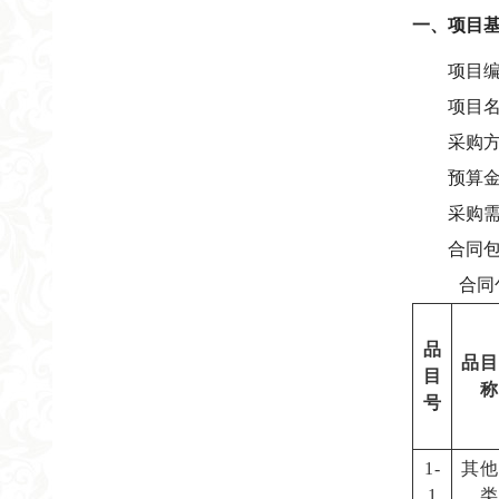
一、项目
项目
项目
采购
预算
采购
合同
合同
品
品目
目
称
号
1-
其他
1
类