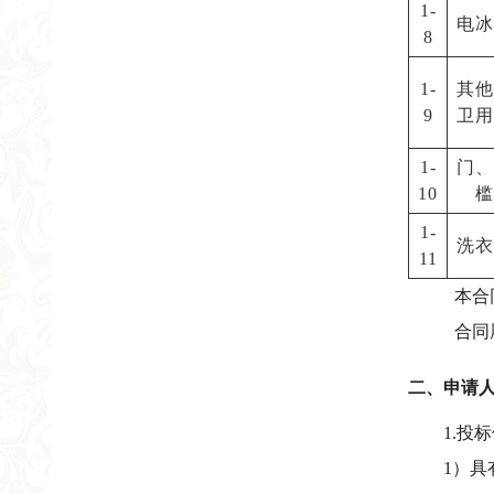
1-
电冰
8
1-
其他
9
卫用
1-
门、
10
槛
1-
洗衣
11
本合
合同
二、申请
1.
1）