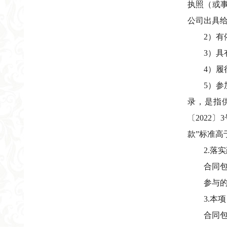
执照（或
公司出具
2）
3）
4）
5）
录，是指
〔2022
款”标准高
2.落
合同
参与
3.本
合同