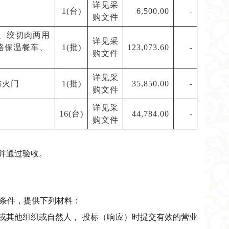
详见采
1(台)
6,500.00
-
购文件
、绞切肉两用
详见采
格保温餐车、
1(批)
123,073.60
-
购文件
详见采
防火门
1(批)
35,850.00
-
购文件
详见采
16(台)
44,784.00
-
购文件
并通过验收。
的条件，提供下列材料：
或其他组织或自然人， 投标（响应）时提交有效的营业