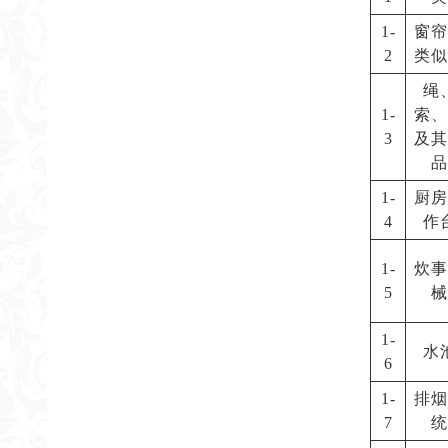
1-
窗帘
2
类似
绳
1-
索、
3
及其
品
1-
厨房
4
作
1-
炊事
5
械
1-
水
6
1-
排烟
7
统