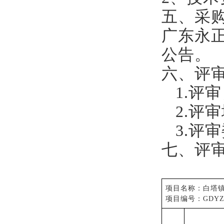
五、采
广
东永
公告
。
六、评
1.评
2.评
3.评
七、评
项目名称：
白塔
项目编号：
G