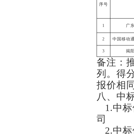
序号
1
广
2
中国移动
3
揭
备注：
列。得
报价相
八、中
1.中
司
2.中