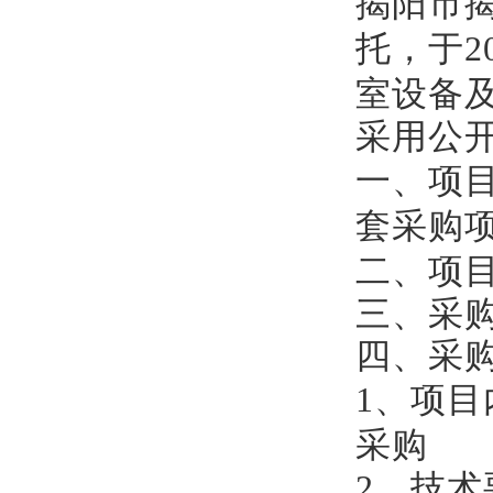
揭阳市
托，于
2
室设备
采用公
一、项
套采购
二、项
三、采
四、采
1、项目
采购
2、
技术