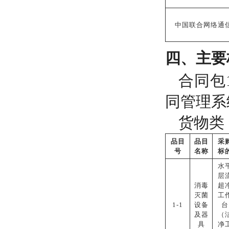
中国联合网络通
四、主要
合同包
同管理系
货物类
品目
品目
采
号
名称
标
水
层
消毒
超
灭菌
工
1-1
设备
台
及器
（
具
净