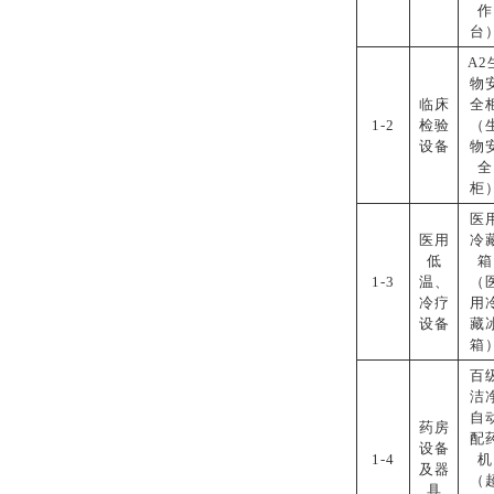
作
台
A2
物
临床
全
1-2
检验
（
设备
物
全
柜
医
医用
冷
低
箱
1-3
温、
（
冷疗
用
设备
藏
箱
百
洁
自
药房
配
设备
1-4
机
及器
（
具