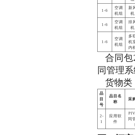
空调
新
1-6
机组
机
空调
排
1-6
机组
机
多
空调
1-6
机
机组
内
合同包
同管理系
货物类
品
品目名
目
采
称
号
PI
2-
应用软
同
1
件